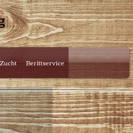
g
 Zucht
Berittservice