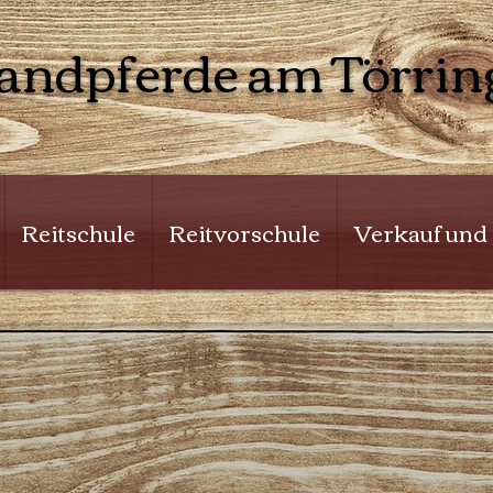
landpferde am Törrin
Reitschule
Reitvorschule
Verkauf und