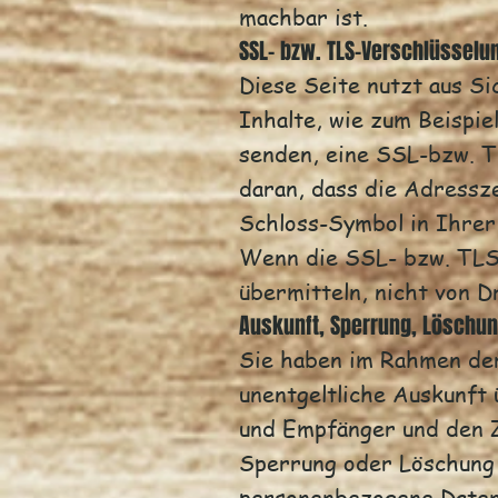
machbar ist.
SSL- bzw. TLS-Verschlüsselu
Diese Seite nutzt aus S
Inhalte, wie zum Beispie
senden, eine SSL-bzw. T
daran, dass die Adressze
Schloss-Symbol in Ihrer
Wenn die SSL- bzw. TLS-V
übermitteln, nicht von D
Auskunft, Sperrung, Löschu
Sie haben im Rahmen der
unentgeltliche Auskunft
und Empfänger und den Z
Sperrung oder Löschung 
personenbezogene Daten