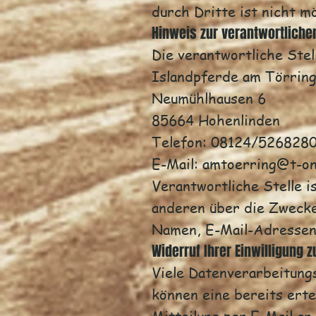
durch Dritte ist nicht mö
Hinweis zur verantwortlichen
Die verantwortliche Stel
Islandpferde am Törrin
Neumühlhausen 6
85664 Hohenlinden
Telefon: 08124/526828
E-Mail: amtoerring@t-on
Verantwortliche Stelle i
anderen über die Zwecke
Namen, E-Mail-Adressen 
Widerruf Ihrer Einwilligung 
Viele Datenverarbeitungs
können eine bereits erte