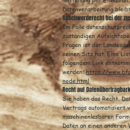
Mitteilung per E-Mail an
Datenverarbeitung bleib
Beschwerderecht bei der zu
Im Falle datenschutzrec
zuständigen Aufsichtsbe
Fragen ist der Landesda
seinen Sitz hat. Eine L
folgendem Link entnom
werden:
https://www.bf
node.html
.
Recht auf Datenübertragbark
Sie haben das Recht, Dat
Vertrags automatisiert v
maschinenlesbaren Forma
Daten an einen anderen V