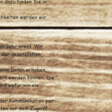
n dazu finden Sie in
chkeiten werden wir
en sehr ernst. Wir
 der gesetzlichen
gene Daten erhoben.
iert werden können. Die
nd wofür wir sie
 der Kommunikation per
aten vor dem Zugriff