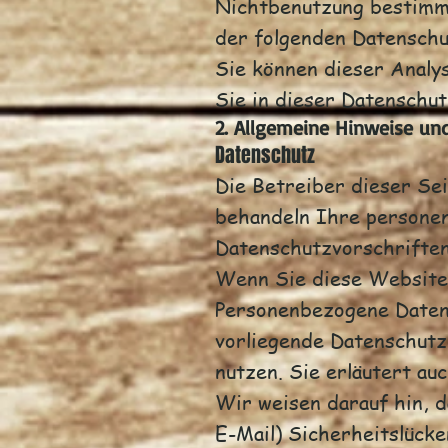
Nichtbenutzung bestimmt
der folgenden Datenschu
Sie können dieser Analy
Sie in dieser Datenschut
2. Allgemeine Hinweise und
Datenschutz
Die Betreiber dieser Se
behandeln Ihre personen
Datenschutzvorschriften
Wenn Sie diese Website
Personenbezogene Daten 
vorliegende Datenschutz
nutzen. Sie erläutert au
Wir weisen darauf hin, 
E-Mail) Sicherheitslücke