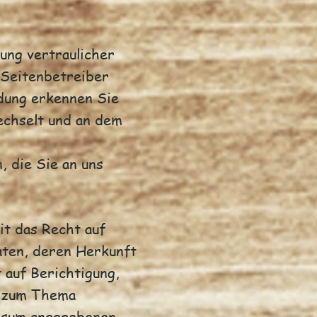
ung vertraulicher
s Seitenbetreiber
ndung erkennen Sie
wechselt und an dem
, die Sie an uns
t das Recht auf
aten, deren Herkunft
 auf Berichtigung,
n zum Thema
essum angegebenen