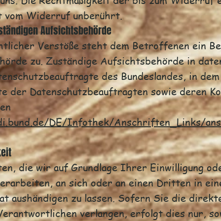
 uns. Die Rechtmäßigkeit der bis zum Widerruf 
t vom Widerruf unberührt.
ständigen Aufsichtsbehörde
htlicher Verstöße steht dem Betroffenen ein B
hörde zu. Zuständige Aufsichtsbehörde in date
tenschutzbeauftragte des Bundeslandes, in de
iste der Datenschutzbeauftragten sowie deren K
men
di.bund.de/DE/Infothek/Anschriften_Links/ansc
eit
en, die wir auf Grundlage Ihrer Einwilligung ode
erarbeiten, an sich oder an einen Dritten in ei
t aushändigen zu lassen. Sofern Sie die direk
erantwortlichen verlangen, erfolgt dies nur, so