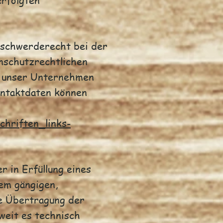
erfolgten
eschwerderecht bei der
nschutzrechtlichen
m unser Unternehmen
ontaktdaten können
hriften_links-
r in Erfüllung eines
nem gängigen,
te Übertragung der
weit es technisch