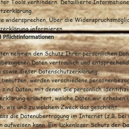
er Tools verhindern. Detaillierte Informatione
tzerklärung.
se widersprechen. Über die Widerspruchsmögli
zerklärung informieren.
 Pflichtinformationen
iten nehmen den Schutz Ihrer persönlichen Dat
bezogenen Daten vertraulich und entsprechend
 sowie dieser Datenschutzerklärung.
 benutzen, werden verschiedene personenbezo
sind Daten, mit denen Sie persönlich identifiz
erklärung erläutert, welche Daten wir erheben u
ch, wie und zu welchem Zweck das geschieht.
dass die Datenübertragung im Internet (z.B. bei
n aufweisen kann. Ein lückenloser Schutz der D