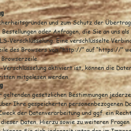
ng
icherheitsgründen und zum Schutz der Übertrag
l Bestellungen oder Anfragen, die Sie an uns al
LS-Verschlüsselung. Eine verschlüsselte Verbi
ile des Browsers von “http://” auf “https://” 
 Browserzeile.
erschlüsselung aktiviert ist, können die Daten
ritten mitgelesen werden.
ng
 geltenden gesetzlichen Bestimmungen jederzei
 über Ihre gespeicherten personenbezogenen D
weck der Datenverarbeitung und ggf. ein Recht
dieser Daten. Hierzu sowie zu weiteren Frage
 können Sie sich jederzeit unter der im Impr