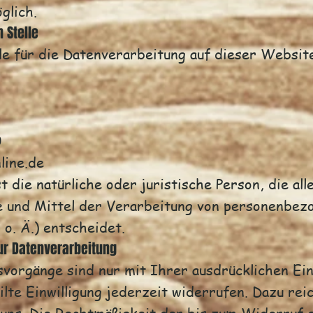
glich.
 Stelle
le für die Datenverarbeitung auf dieser Website
g
0
line.de
st die natürliche oder juristische Person, die al
 und Mittel der Verarbeitung von personenbezo
o. Ä.) entscheidet.
zur Datenverarbeitung
vorgänge sind nur mit Ihrer ausdrücklichen Einw
ilte Einwilligung jederzeit widerrufen. Dazu rei