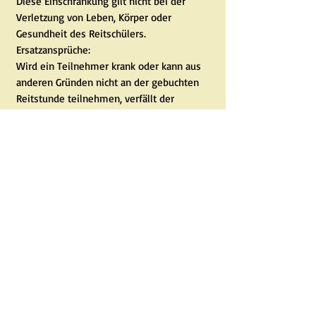
Diese Einschränkung gilt nicht bei der
Verletzung von Leben, Körper oder
Gesundheit des Reitschülers.
Ersatzansprüche:
Wird ein Teilnehmer krank oder kann aus
anderen Gründen nicht an der gebuchten
Reitstunde teilnehmen, verfällt der
Anspruch. Wird eine Reitstunde vom
Veranstalter abgesagt, wird ein
Ersatztermin angeboten.
Die Mitgliedschaft im Reitverein IRV
Hohenlinden e.V. gehört zur Teilnahme am
Reitunterricht dazu. Unser Reitverein
organisiert viele Veranstaltungen an denen
die Reitschüler teilnehmen dürfen, ebenso
werden die meisten finanziellen Mittel die
dem Verein zur Verfügung stehen wieder in
die Reitschule investiert.
Der aktuelle Vereinsbeitrag für
Kinder/Jugendliche beträgt 35€/Jahr -