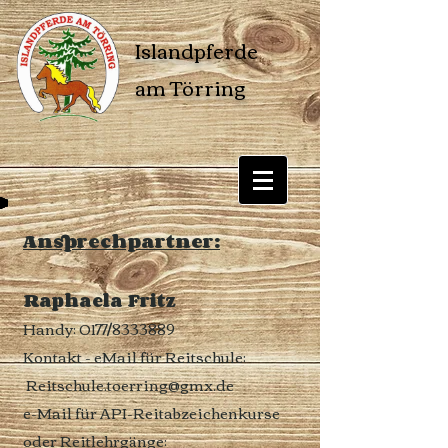
Islandpferde
am Törring
Ansprechpartner:
Raphaela Fritz
Handy: 0177/8333889
Kontakt - eMail für Reitschule:
Reitschule.toerring@gmx.de
e-Mail für API-Reitabzeichenkurse
oder Reitlehrgänge: