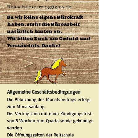
Reitschule.toerring@gmx.de
Da wir keine eigene Bürokraft
haben, steht die Büroarbeit
natürlich hinten an.
Wir bitten Euch um Geduld und
Verständnis. Danke!
Allgemeine Geschäftsbedingungen
Die Abbuchung des Monatsbeitrags erfolgt
zum Monatsanfang.
Der Vertrag kann mit einer Kündigungsfrist
von 6 Wochen zum Quartalsende gekündigt
werden.
Die Öffnungszeiten der Reitschule